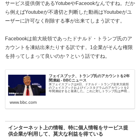
サービス提供側であるYotubeやFaceookなんですね。だか
ら例えばYoutubeが不適切と判断した動画はYoutubeがユ
ーザーに許可なく削除する事が出来てしまう訳です。
Facebookは前大統領であったドナルド・トランプ氏のア
カウントを凍結出来たりする訳です。1企業がそんな権限
を持ってしまって良いのか？という話ですね。
フェイスブック、トランプ氏のアカウントを2年
間凍結 - BBCニュース
米フェイスブックは4日、ドナルド・トランプ全米大統領
のフェイスブックおよびインスタグラムのアカウントを2
年間凍結すると発表した。これに対しトランプ氏は声明
で、フェイスブックの判断は昨年の大統領選で自分に投票
した人たちへの「侮辱」だと述べた。
www.bbc.com
インターネット上の情報、特に個人情報をサービス提
供企業が利用して、莫大な利益を得ている