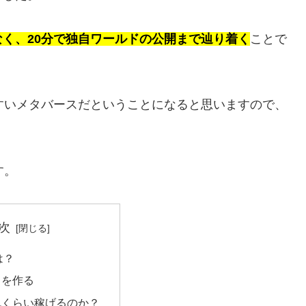
く、20分で独自ワールドの公開まで辿り着く
ことで
やすいメタバースだということになると思いますので、
す。
次
は？
トを作る
れくらい稼げるのか？