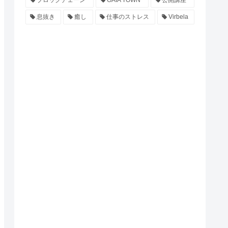
ブロックチェーン
GAIA TOWN
公開講座
息抜き
癒し
仕事のストレス
Virbela