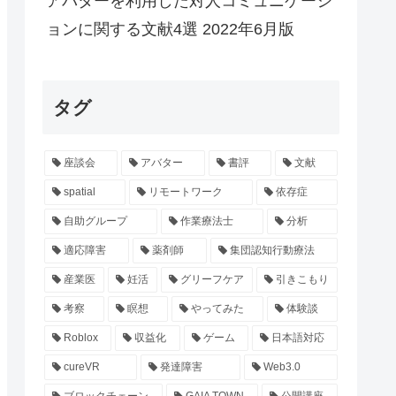
アバターを利用した対人コミュニケーシ
ョンに関する文献4選 2022年6月版
タグ
座談会
アバター
書評
文献
spatial
リモートワーク
依存症
自助グループ
作業療法士
分析
適応障害
薬剤師
集団認知行動療法
産業医
妊活
グリーフケア
引きこもり
考察
瞑想
やってみた
体験談
Roblox
収益化
ゲーム
日本語対応
cureVR
発達障害
Web3.0